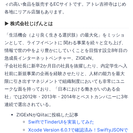
ィの高い食品を販売するECサイトです。アトレ吉祥寺はじめ
各地にリアル店舗もあります。
▶ 株式会社じげんとは
「生活機会（より良く生きる選択肢）の最大化」をミッショ
ンとして、ライフイベントに 関わる事業を続々と立ち上げ、
情報で世の中をより豊かにしていくことを目指す設立8年目の
急成長インターネットベンチャー、ZIGExN。
子会社社長に新卒2か月目の社員を抜擢したり、内定学生へ入
社前に新規事業の企画を経験させたりと、人材の能力を最大
限に引き出すマネジメントで組織制度においても非常にユニ
ークな面を持っており、「日本における働きがいのある会
社」では2012年・2013年・2014年とベストカンパニーに3年
連続で選出されている。
ZIGExNがQiitaに投稿した記事
SwiftでTinderUIを実装してみた
Xcode Version 6.0.1で確認済み！SwiftyJSONで