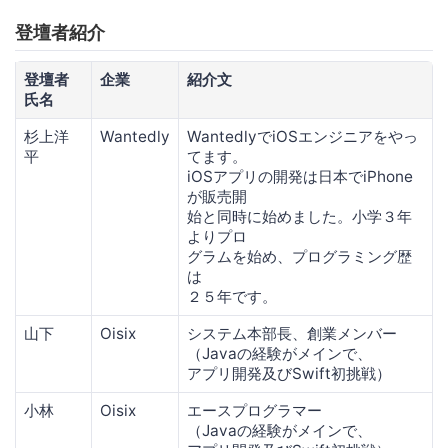
登壇者紹介
登壇者
企業
紹介文
氏名
杉上洋
Wantedly
WantedlyでiOSエンジニアをやっ
平
てます。
iOSアプリの開発は日本でiPhone
が販売開
始と同時に始めました。小学３年
よりプロ
グラムを始め、プログラミング歴
は
２５年です。
山下
Oisix
システム本部長、創業メンバー
（Javaの経験がメインで、
アプリ開発及びSwift初挑戦）
小林
Oisix
エースプログラマー
（Javaの経験がメインで、