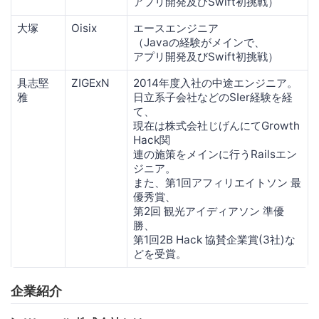
アプリ開発及びSwift初挑戦）
大塚
Oisix
エースエンジニア
（Javaの経験がメインで、
アプリ開発及びSwift初挑戦）
具志堅
ZIGExN
2014年度入社の中途エンジニア。
雅
日立系子会社などのSIer経験を経
て、
現在は株式会社じげんにてGrowth
Hack関
連の施策をメインに行うRailsエン
ジニア。
また、第1回アフィリエイトソン 最
優秀賞、
第2回 観光アイディアソン 準優
勝、
第1回2B Hack 協賛企業賞(3社)な
どを受賞。
企業紹介